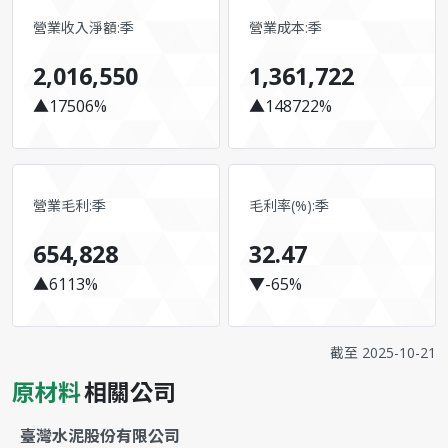
營業收入淨額:季
營業成本:季
2,016,550
1,361,722
▲17506%
▲148722%
營業毛利:季
毛利率(%):季
654,828
32.47
▲6113%
▼-65%
截至
2025-10-21
原材料
相關公司
臺灣水泥股份有限公司