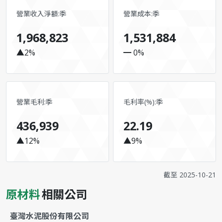
營業收入淨額:季
營業成本:季
1,968,823
1,531,884
▲2%
━ 0%
營業毛利:季
毛利率(%):季
436,939
22.19
▲12%
▲9%
截至
2025-10-21
原材料
相關公司
臺灣水泥股份有限公司