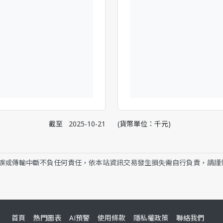
截至
2025-10-21
(貨幣單位：千元)
誤或傳輸中斷不負任何責任，依本站資訊交易發生損失需自行負責，請謹
首頁
熱門圖表
AI預警
使用條款
隱私權政策
聯絡我們