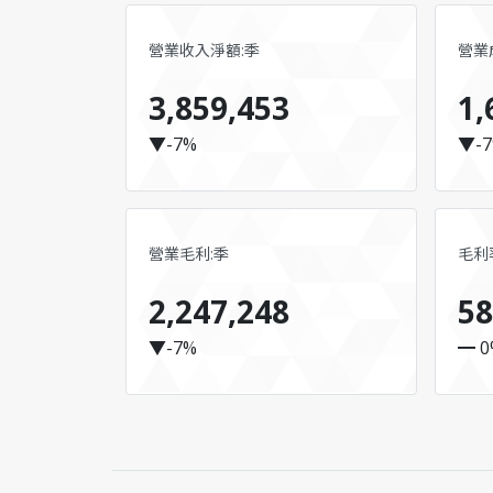
營業收入淨額:季
營業
3,859,453
1,
▼-7%
▼-
營業毛利:季
毛利率
2,247,248
58
▼-7%
━ 0