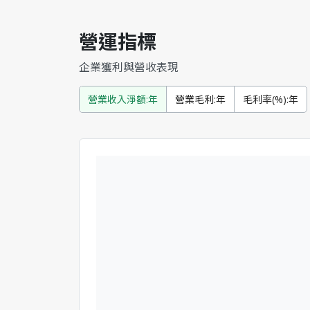
營運指標
企業獲利與營收表現
營業收入淨額:年
營業毛利:年
毛利率(%):年