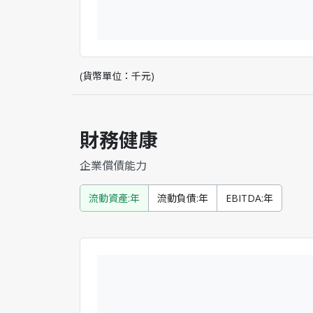
(貨幣單位：千元)
財務健康
企業償債能力
流動資產:年
流動負債:年
EBITDA:年