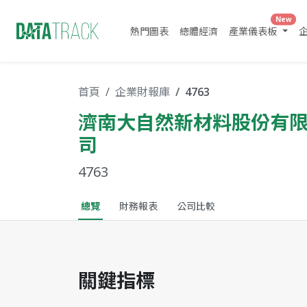
New
熱門圖表
總體經濟
產業儀表板
首頁
企業財報庫
4763
濟南大自然新材料股份有
司
4763
總覽
財務報表
公司比較
關鍵指標