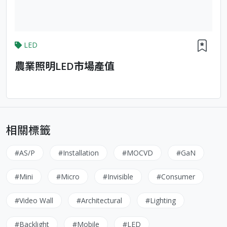
LED
農業照明LED市場產值
相關標籤
#AS/P
#Installation
#MOCVD
#GaN
#Mini
#Micro
#Invisible
#Consumer
#Video Wall
#Architectural
#Lighting
#Backlight
#Mobile
#LED