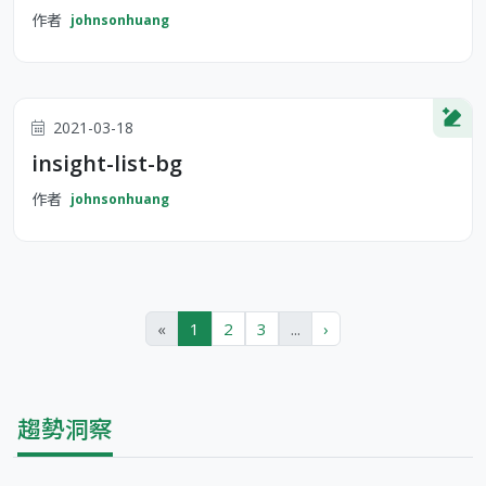
作者
johnsonhuang
2021-03-18
insight-list-bg
作者
johnsonhuang
«
1
2
3
...
›
趨勢洞察