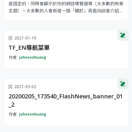
是固定的，同時會顯示於你的網誌導覽選單（大多數的佈景
主題）。大多數的人會新增一個「關於」頁面向訪客介紹自
己。它可能類似下面這樣： 嗨！你好！白天我是一位單車
快遞員，晚上則是個有抱負的演員，這是我的網誌。我居住
在台灣高雄，養了一隻名為 Jack 的狗。 ...或像這樣： XYZ
2021-01-19
Doohickey Comany 成立於 1971 年，公司成立以來，
TF_EN導航菜單
作者
johnsonhuang
2021-03-02
20200205_173540_FlashNews_banner_01
_2
作者
johnsonhuang