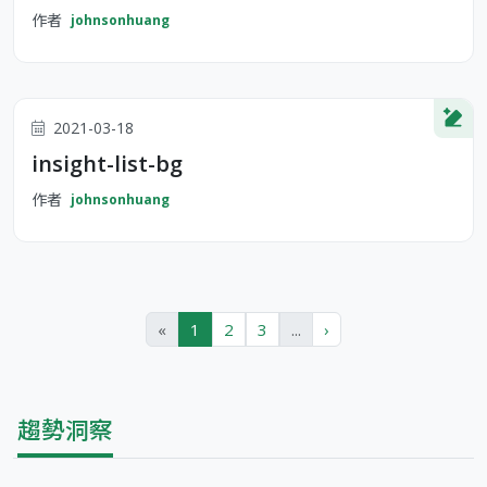
作者
johnsonhuang
2021-03-18
insight-list-bg
作者
johnsonhuang
«
1
2
3
...
›
趨勢洞察