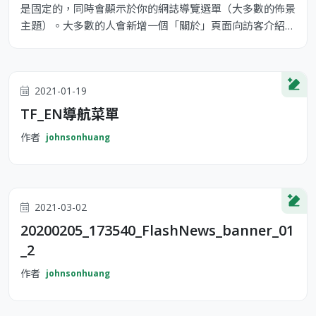
是固定的，同時會顯示於你的網誌導覽選單（大多數的佈景
主題）。大多數的人會新增一個「關於」頁面向訪客介紹自
己。它可能類似下面這樣： 嗨！你好！白天我是一位單車
快遞員，晚上則是個有抱負的演員，這是我的網誌。我居住
在台灣高雄，養了一隻名為 Jack 的狗。 ...或像這樣： XYZ
2021-01-19
Doohickey Comany 成立於 1971 年，公司成立以來，
TF_EN導航菜單
作者
johnsonhuang
2021-03-02
20200205_173540_FlashNews_banner_01
_2
作者
johnsonhuang