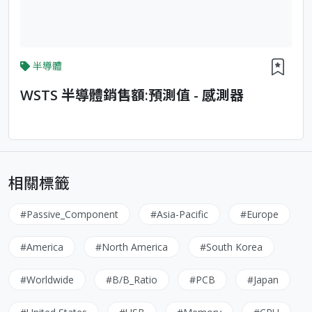
半導體
WSTS 半導體銷售額:預測值 - 感測器
相關標籤
#Passive_Component
#Asia-Pacific
#Europe
#America
#North America
#South Korea
#Worldwide
#B/B_Ratio
#PCB
#Japan