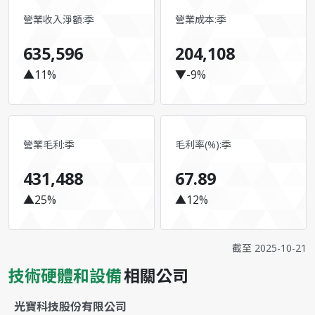
營業收入淨額:季
營業成本:季
635,596
204,108
▲11%
▼-9%
營業毛利:季
毛利率(%):季
431,488
67.89
▲25%
▲12%
截至
2025-10-21
技術硬體和設備
相關公司
光寶科技股份有限公司