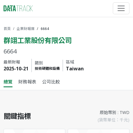
首頁
企業財報庫
6664
群翊工業股份有限公司
6664
最新財報
區域
類別
2025-10-21
Taiwan
技術硬體和設備
總覽
財務報表
公司比較
原始幣別 : TWD
關鍵指標
(貨幣單位：千元)