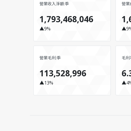
營業收入淨額:季
營業
1,793,468,046
1,
▲9%
▲9
營業毛利:季
毛利率
113,528,996
6.
▲13%
▲4