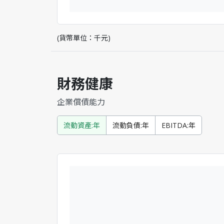
(貨幣單位：千元)
財務健康
企業償債能力
流動資產:年
流動負債:年
EBITDA:年