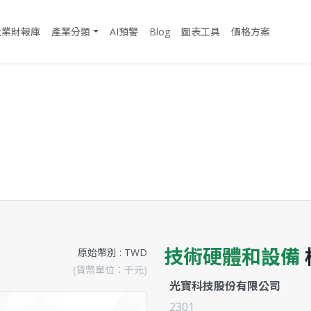
企業財報庫
產業分類
AI預警
Blog
圖表工具
價格方案
司
技術硬體和設備
原始幣別 : TWD
(貨幣單位：千元)
光寶科技股份有限公司
2301