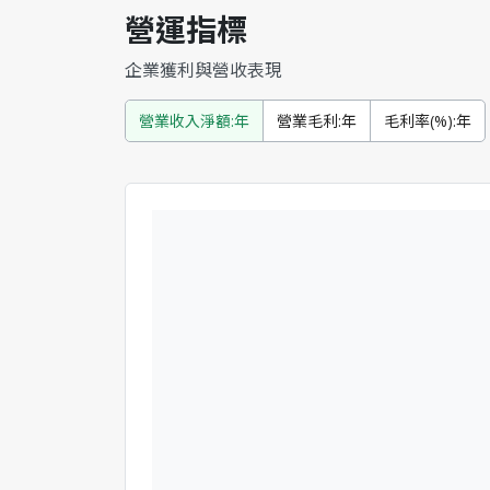
營運指標
企業獲利與營收表現
營業收入淨額:年
營業毛利:年
毛利率(%):年