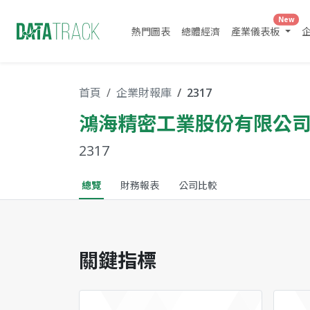
New
熱門圖表
總體經濟
產業儀表板
首頁
企業財報庫
2317
鴻海精密工業股份有限公
2317
總覽
財務報表
公司比較
關鍵指標