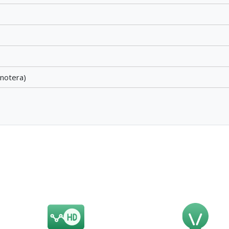
otera)