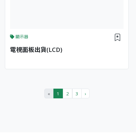
顯示器
電視面板出貨(LCD)
«
1
2
3
›