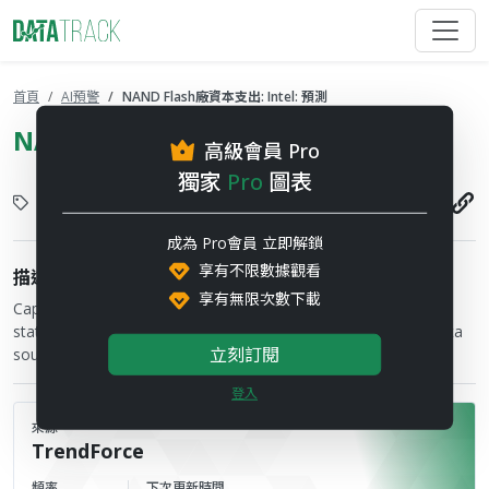
首頁
AI預警
NAND Flash廠資本支出: Intel: 預測
NAND Flash廠資本支出: Intel: 預測
高級會員 Pro
獨家
Pro
圖表
半導體
2026-07-17
成為 Pro會員 立即解鎖
享有不限數據觀看
描述
享有無限次數下載
Capital expenditure figures are provided by the financial
statements of the respective companies and TrendForce's data
立刻訂閱
sources
登入
來源
TrendForce
頻率
下次更新時間