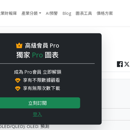
企業財報庫
產業分類
AI預警
Blog
圖表工具
價格方案
: Others: 預測
高級會員 Pro
: Others: 預測
獨家
Pro
圖表
成為 Pro會員 立即解鎖
享有不限數據觀看
享有無限次數下載
LED/QLED): PURE LCD: 預測
立刻訂閱
登入
LED/QLED): QLED: 預測
LED/QLED): OLED: 預測