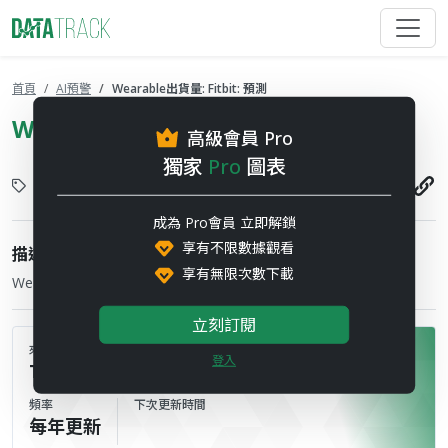
首頁
AI預警
Wearable出貨量: Fitbit: 預測
Wearable出貨量: Fitbit: 預測
高級會員 Pro
獨家
Pro
圖表
消費性電子
2026-05-28
成為 Pro會員 立即解鎖
享有不限數據觀看
描述
享有無限次數下載
Wearable Shipment
立刻訂閱
來源
登入
Topology
頻率
下次更新時間
每年更新