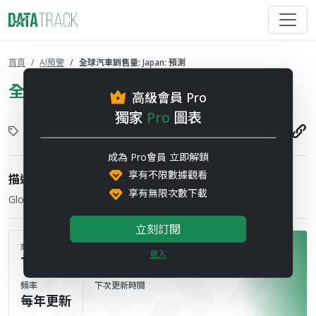
首頁
AI預警
全球汽車銷售量: Japan: 預測
全球汽車銷售量: Japan: 預測
高級會員 Pro
獨家
Pro
圖表
新興科技
2026-05-28
成為 Pro會員 立即解鎖
享有不限數據觀看
描述
享有無限次數下載
Global Automotive Sales
立刻訂閱
來源
登入
Topology
頻率
下次更新時間
每年更新