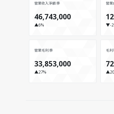
營業收入淨額:季
營業
46,743,000
12
▲6%
▼-2
營業毛利:季
毛利率
33,853,000
72
▲27%
▲2