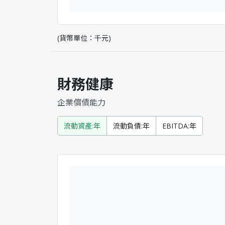
(貨幣單位：千元)
財務健康
企業償債能力
流動資產:年
流動負債:年
EBITDA:年