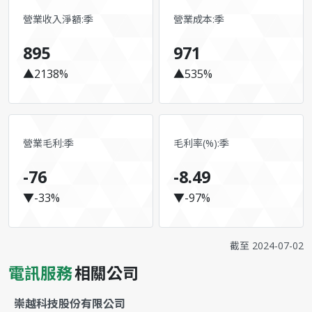
營業收入淨額:季
營業成本:季
895
971
▲2138%
▲535%
營業毛利:季
毛利率(%):季
-76
-8.49
▼-33%
▼-97%
截至
2024-07-02
電訊服務
相關公司
崇越科技股份有限公司