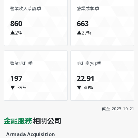
營業收入淨額:季
營業成本:季
860
663
▲2%
▲27%
營業毛利:季
毛利率(%):季
197
22.91
▼-39%
▼-40%
截至
2025-10-21
金融服務
相關公司
Armada Acquisition